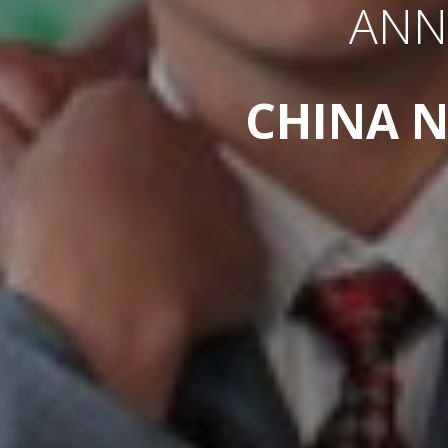
ANN
CHINA N