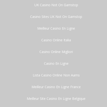
UK Casino Not On Gamstop
Casino Sites UK Not On Gamstop
Meilleur Casino En Ligne
Casino Online Italia
Casino Online Migliori
Casino En Ligne
Lista Casino Online Non Aams
Meilleur Casino En Ligne France
Meilleur Site Casino En Ligne Belgique