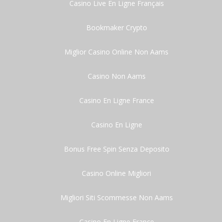
Casino Live En Ligne Français
Bookmaker Crypto
Miglior Casino Online Non Aams
Casino Non Aams
Casino En Ligne France
Casino En Ligne
Bonus Free Spin Senza Deposito
Casino Online Migliori
Migliori Siti Scommesse Non Aams
Casino En Ligne France