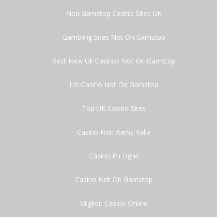
Non Gamstop Casino Sites UK
Gambling Sites Not On Gamstop
Best New Uk Casinos Not On Gamstop
UK Casino Not On Gamstop
Top UK Casino Sites
Casino Non Aams Italia
Casino En Ligne
Casino Not On Gamstop
Migliori Casino Online